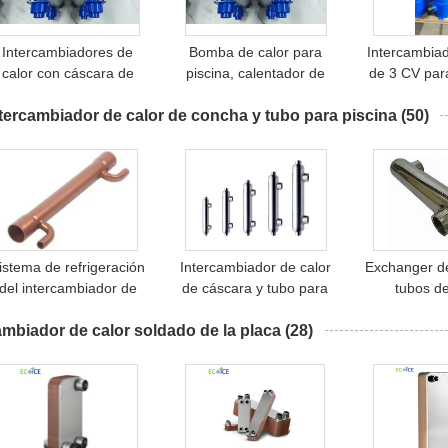
Intercambiadores de
Bomba de calor para
Intercambiad
calor con cáscara de
piscina, calentador de
de 3 CV par
tubo de titanio para
agua con intercambiador
de calor de
tercambiador de calor de concha y tubo para piscina
piscinas
de calor de titanio
(50)
istema de refrigeración
Intercambiador de calor
Exchanger de
del intercambiador de
de cáscara y tubo para
tubos d
calor de calefacción
piscinas/intercambiador
inoxidable d
mbiador de calor soldado de la placa
economizador
de calor de cáscara y
(28)
31
tubo industrial