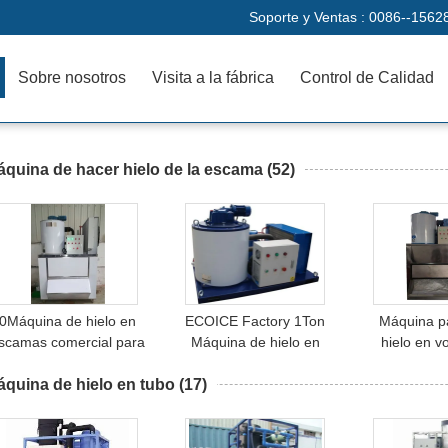
Soporte y Ventas :
0086--1562
Sobre nosotros
Visita a la fábrica
Control de Calidad
quina de hacer hielo de la escama
(52)
0Máquina de hielo en
ECOICE Factory 1Ton
Máquina p
scamas comercial para
Máquina de hielo en
hielo en v
la pesca/carne/pollo
flocos comercial con
toneladas/
quina de hielo en tubo
almacenamiento de hielo
(17)
Máquina de
de buena calidad
volutas de b
Pre