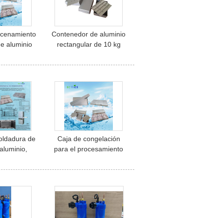
acenamiento
Contenedor de aluminio
e aluminio
rectangular de 10 kg
r de grado
reciclable, ecológico,
ticio
duradero y de calidad
alimentaria para el
congelador de mariscos
oldadura de
Caja de congelación
aluminio,
para el procesamiento
ntas de
de productos marinos,
rápida para
bandeja de congelación
s de placas
de placa de contacto,
tacto
sartén de congelación de
aluminio