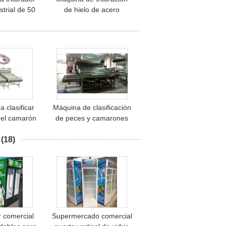
strial de 50
de hielo de acero
 día Para el
inoxidable para bloques
es de hielo
de hielo, tubos de hielo,
cubos de hielo
 clasificar
Máquina de clasificación
 el camarón
de peces y camarones
toneladas
de 1 a 5 toneladas
 clasificar
(18)
 el camarón
a lavar el
de alta
sión
r comercial
Supermercado comercial