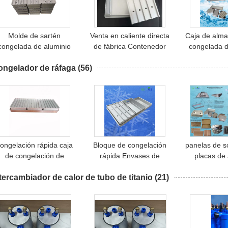
Molde de sartén
Venta en caliente directa
Caja de alm
congelada de aluminio
de fábrica Contenedor
congelada d
eciclable ecológico para
de aleación de aluminio
rectangula
ongelador de ráfaga
quipo de congelador de
(56)
reciclable de calidad
alimen
acas industrial, bandeja
alimentaria de diseño
de congelación
nuevo no adhesivo
personalizado para
bandeja de congelación
de mariscos
ongelación rápida caja
Bloque de congelación
panelas de s
de congelación de
rápida Envases de
placas de 
camarones congelados
congelación de aluminio
herramie
tercambiador de calor de tubo de titanio
de 2 kg en aluminio,
con tapa, caja de
(21)
congelación 
congelación rápida
congelación de aluminio
congeladore
ecológica, equipo de
de con
bloque de camarón
congelado