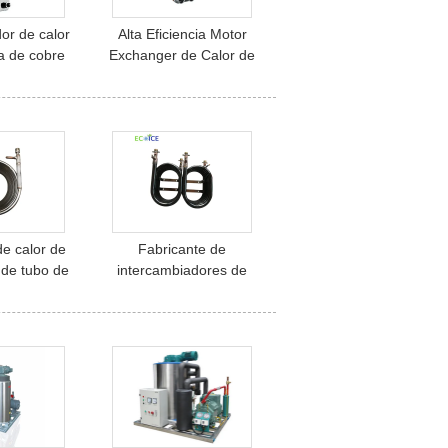
or de calor
Alta Eficiencia Motor
ca de cobre
Exchanger de Calor de
ara agua
Placa Braseada para
or de calor
Customizado Usado en
uena calidad
Refrigerador con buena
recio
calidad bajo precio
e calor de
Fabricante de
 de tubo de
intercambiadores de
orador de
calor de doble tubo de
or de 10 Kw
cobre en espiral para
calefacción de piscinas
aire acondicionado aire a
agua calefacción y
refrigeración de agua