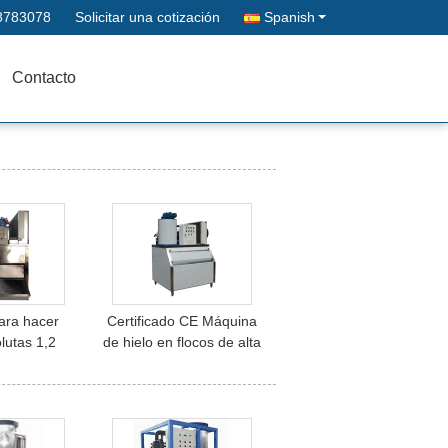
8783078
Solicitar una cotización
Spanish
Contacto
ara hacer
Certificado CE Máquina
olutas 1,2
de hielo en flocos de alta
24 horas /
calidad de 1.5T/24h
 hielo en
uena calidad
cio