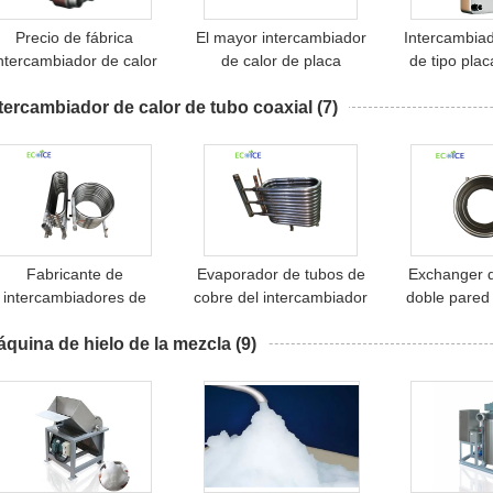
Precio de fábrica
El mayor intercambiador
Intercambiad
ntercambiador de calor
de calor de placa
de tipo pla
de placa de aceite
soldada puede ser
soldada p
tercambiador de calor de tubo coaxial
hidráulico soldado para
personalizado utilizado
(7)
Intercambiad
efrigeradores de aceite
en el refrigerador con
de aire de b
con buena calidad bajo
buena calidad bajo
bajo p
precio
precio
Fabricante de
Evaporador de tubos de
Exchanger d
intercambiadores de
cobre del intercambiador
doble pared
calor de doble tubo de
10 Kw para el
cobre Evap
quina de hielo de la mezcla
cobre en espiral para
evaporador de enfriador
(9)
intercambiad
calefacción de piscinas
de agua de mar
ire acondicionado aire a
agua calefacción y
refrigeración de agua