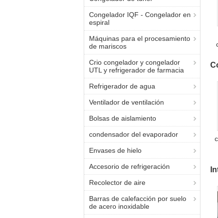
Congelador IQF - Congelador en
espiral
Máquinas para el procesamiento
de mariscos
r
Crio congelador y congelador
C
e
UTL y refrigerador de farmacia
pl
Refrigerador de agua
Ventilador de ventilación
Bolsas de aislamiento
condensador del evaporador
c
Envases de hielo
Accesorio de refrigeración
In
Recolector de aire
Barras de calefacción por suelo
de acero inoxidable