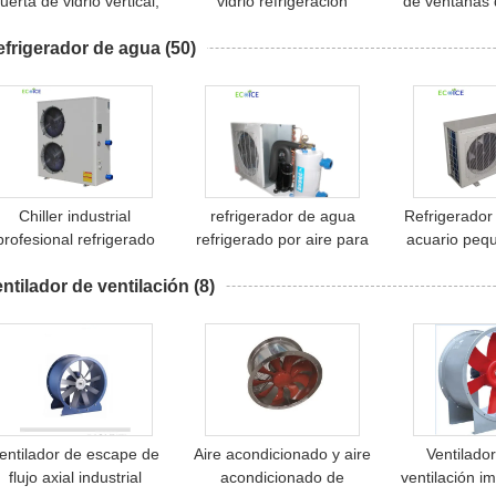
uerta de vidrio vertical,
vidrio refrigeración
de ventanas 
efrigerador y display de
refrigeración de bebidas
exhibic
efrigerador de agua
refrigeración
(50)
display para tiendas y
refrige
supermercados
Chiller industrial
refrigerador de agua
Refrigerador
profesional refrigerado
refrigerado por aire para
acuario peq
con agua por
tanques de agua o
a 1 HP para 
ntilador de ventilación
explosión/chiller
(8)
refrigeración de acuarios
efrigerado con aire Agua
de escaparate
p para refrigeración de
agua con precio bajo
entilador de escape de
Aire acondicionado y aire
Ventilador
flujo axial industrial
acondicionado de
ventilación i