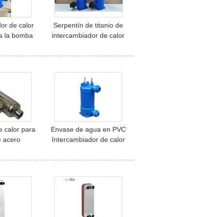
or de calor
Serpentín de titanio de
a la bomba
intercambiador de calor
 la piscina
de carcasa y tubos en
acuario, piscina, pecera,
evaporador, enfriador de
agua
 calor para
Envase de agua en PVC
e acero
Intercambiador de calor
e carcasa de
de carcasa Titanio
6L
Intercambiador de calor
de bobina