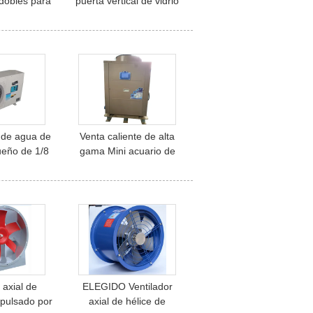
dobles para
puerta vertical de vidrio
ión de
refrigerador de
ración
exhibición de bebidas
 de agua de
Venta caliente de alta
ueño de 1/8
gama Mini acuario de
maricultura
agua de pescado
refrigerador industrial
con buena calidad
 axial de
ELEGIDO Ventilador
mpulsado por
axial de hélice de