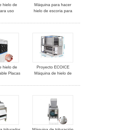
 hielo de
Máquina para hacer
para uso
hielo de escoria para
trial
pescado, mariscos, agua
de mar máquina de hielo
embarcación 10
toneladas
 hielo de
Proyecto ECOICE
able Placas
Máquina de hielo de
oración
placas
 para el
ento del
ado
 triturador
Máquina de trituración