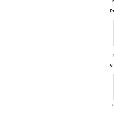
p
r
R
Ve
r
2
v