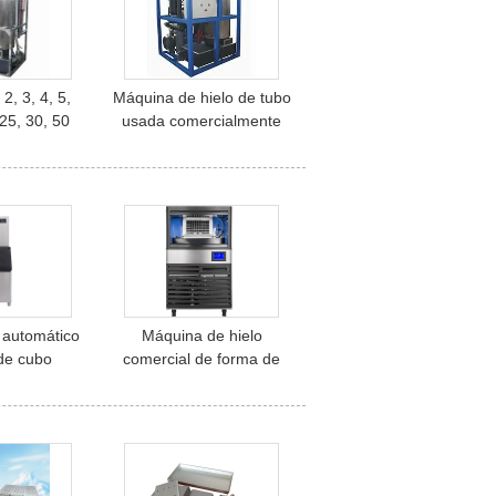
 2, 3, 4, 5,
Máquina de hielo de tubo
 25, 30, 50
usada comercialmente
bricante de
amigable para fábrica de
e precio de
hielo
indro tubo
de hielo
 automático
Máquina de hielo
 de cubo
comercial de forma de
e de hielo
cubo con capacidad de
hielo diferente 160kg/24h