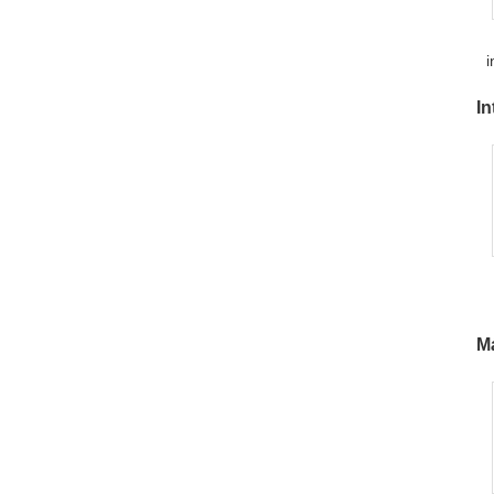
i
In
r
Má
a