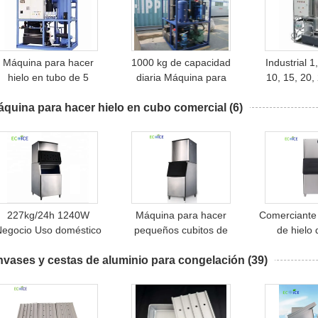
Máquina para hacer
1000 kg de capacidad
Industrial 1,
hielo en tubo de 5
diaria Máquina para
10, 15, 20,
toneladas fabricada en
hacer hielo por tubos
toneladas Fa
quina para hacer hielo en cubo comercial
SS304 con sistema de
(6)
la planta d
control PLC para
cristal cil
refrigeración y
máquina 
conservación
227kg/24h 1240W
Máquina para hacer
Comerciante
egocio Uso doméstico
pequeños cubitos de
de hielo
Comercial Automático
hielo de 30 kg a 500 kg,
Comerciant
nvases y cestas de aluminio para congelación
Seco Tipo de hielo de
Máquina para hacer
(39)
división, máquina de
pequeños cubitos de
hacer cubos de hielo,
hielo
máquina de hielo