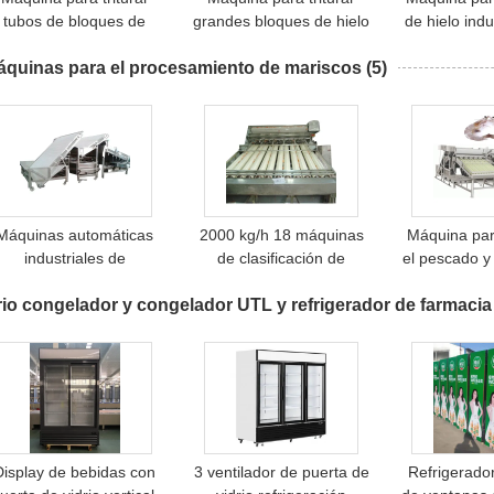
tubos de bloques de
grandes bloques de hielo
de hielo indu
ielo para uso comercial
para hielo granular
toneladas por
áquinas para el procesamiento de mariscos
e industrial
(5)
uso de bloqu
Máquinas automáticas
2000 kg/h 18 máquinas
Máquina para
industriales de
de clasificación de
el pescado y
clasificación de
camarones de rodillos
de 1 a 5 
io congelador y congelador UTL y refrigerador de farmacia
camarones
Máquina para
el pescado y
Máquina par
camarón 
preci
Display de bebidas con
3 ventilador de puerta de
Refrigerado