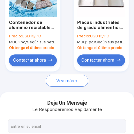
Visita a la fábrica
Control de Calidad
Contenedor de
Placas industriales
aluminio reciclable
de grado alimenticio
Contacto
soldado ecológico de
congelador piezas de
Precio:
USD15/PC
Precio:
USD15/PC
10 kg, personalizado,
repuesto de grado
MOQ:
1pc/Según sus peticiones
MOQ:
1pc/Según sus peticiones
rectangular, de grado
alimenticio de
Solicitar una cotización
alimenticio, para
aluminio congelado
Obtenga el último precio
Obtenga el último precio
bandeja/plato de
bandeja de
congelación de
congelación
Contactar ahora
Contactar ahora
mariscos
congelados con
Máquina de hacer hielo de la escama
tapas
Vea más
Máquina de hielo en tubo
Máquina para hacer hielo en cubo comercial
Deja Un Mensaje
Le Responderemos Rápidamente
Envases y cestas de aluminio para congelación
Congelador de ráfaga