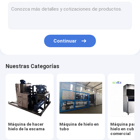
Intercambiador de calor de tubo de titanio
Intercambiador de calor de concha y tubo para piscina
cambiador de calor soldado de la placa
Continuar
Intercambiador de calor de tubo coaxial
Máquina de hielo de la mezcla
Nuestras Categorías
Máquina de hielo de placa
máquina de la trituradora de hielo
Máquinas para el procesamiento de mariscos
Crio congelador y congelador UTL y refrigerador de farmacia
Máquina de hacer
Máquina de hielo en
Máquina para 
Refrigerador de agua
hielo de la escama
tubo
hielo en cubo
comercial