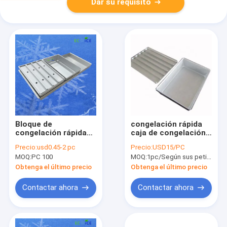
Dar su requisito
Bloque de
congelación rápida
congelación rápida
caja de congelación
Envases de
de camarones
Precio:
usd0.45-2 pc
Precio:
USD15/PC
congelación de
congelados de 2 kg
MOQ:
PC 100
MOQ:
1pc/Según sus peticiones
aluminio con tapa,
en aluminio,
caja de congelación
congelación rápida
Obtenga el último precio
Obtenga el último precio
de aluminio
ecológica, equipo de
Contactar ahora
Contactar ahora
bloque de camarón
congelado