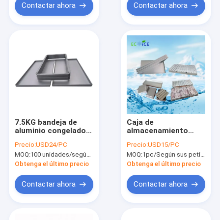
congelación
personalizado para
Contactar ahora
Contactar ahora
bandeja de
congelación de
mariscos
7.5KG bandeja de
Caja de
aluminio congelador
almacenamiento
de mariscos marco
congelada de
Precio:
USD24/PC
Precio:
USD15/PC
de congelación de
aluminio rectangular
MOQ:
100 unidades/según sus peticiones
MOQ:
1pc/Según sus peticiones
aluminio de molde
de grado alimenticio
congelado bandeja
Obtenga el último precio
Obtenga el último precio
de mariscos
bandejas de
Contactar ahora
Contactar ahora
congelación de placa
de aluminio