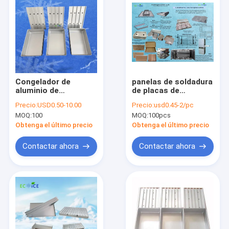
Congelador de
panelas de soldadura
aluminio de
de placas de
congelación rápida
aluminio,
Precio:
USD0.50-10.00
Precio:
usd0.45-2/pc
Caja de congelación
herramientas de
MOQ:
100
MOQ:
100pcs
de camarón de
congelación rápida
aluminio de
para congeladores
Obtenga el último precio
Obtenga el último precio
congelación de
de placas de
bloque de 1 kg con
contacto
Contactar ahora
Contactar ahora
precio bajo para la
congelación de
alimentos
Inicio
Productos
Sobre nosotros