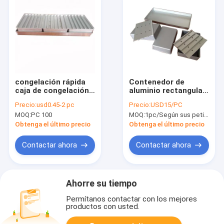
congelación rápida
Contenedor de
caja de congelación
aluminio rectangular
de camarones
de 10 kg reciclable,
Precio:
usd0.45-2 pc
Precio:
USD15/PC
congelados de 2 kg
ecológico, duradero
MOQ:
PC 100
MOQ:
1pc/Según sus peticiones
en aluminio,
y de calidad
congelación rápida
alimentaria para el
Obtenga el último precio
Obtenga el último precio
congelador de
mariscos
Contactar ahora
Contactar ahora
Ahorre su tiempo
Permítanos contactar con los mejores
productos con usted.