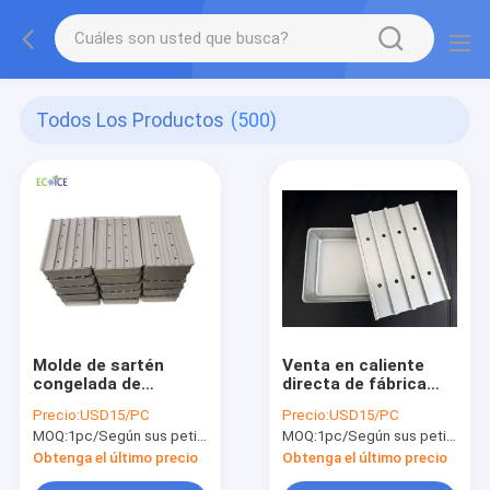
Todos Los Productos
(500)
Molde de sartén
Venta en caliente
congelada de
directa de fábrica
aluminio reciclable
Contenedor de
Precio:
USD15/PC
Precio:
USD15/PC
ecológico para
aleación de aluminio
MOQ:
1pc/Según sus peticiones
MOQ:
1pc/Según sus peticiones
equipo de congelador
reciclable de calidad
de placas industrial,
alimentaria de diseño
Obtenga el último precio
Obtenga el último precio
bandeja de
nuevo no adhesivo