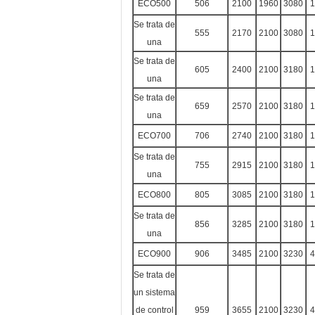
ECO500
506
2100
1960
3080
1
Se trata de
555
2170
2100
3080
1
una
Se trata de
605
2400
2100
3180
1
una
Se trata de
659
2570
2100
3180
1
una
ECO700
706
2740
2100
3180
1
Se trata de
755
2915
2100
3180
1
una
ECO800
805
3085
2100
3180
1
Se trata de
856
3285
2100
3180
1
una
ECO900
906
3485
2100
3230
4
Se trata de
un sistema
de control
959
3655
2100
3230
4