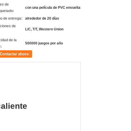
les de
con una película de PVC envuelta
quetado:
o de entrega:
alrededor de 20 días
ciones de
L/C, T/T, Western Union
idad de la
500000 juegos por año
e:
Contactar ahora
aliente