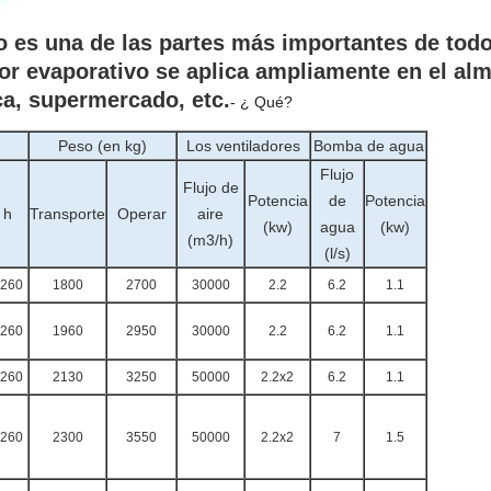
 es una de las partes más importantes de todo
or evaporativo se aplica ampliamente en el al
ica, supermercado, etc.
- ¿ Qué?
Peso (en kg)
Los ventiladores
Bomba de agua
Flujo
Flujo de
Potencia
de
Potencia
h
Transporte
Operar
aire
(kw)
agua
(kw)
(m3/h)
(l/s)
260
1800
2700
30000
2.2
6.2
1.1
260
1960
2950
30000
2.2
6.2
1.1
260
2130
3250
50000
2.2x2
6.2
1.1
260
2300
3550
50000
2.2x2
7
1.5