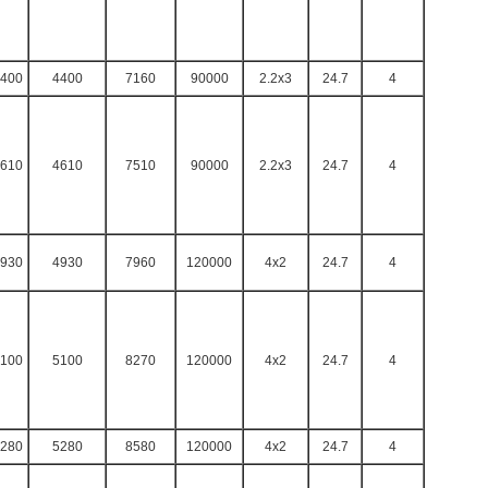
400
4400
7160
90000
2.2x3
24.7
4
610
4610
7510
90000
2.2x3
24.7
4
930
4930
7960
120000
4x2
24.7
4
100
5100
8270
120000
4x2
24.7
4
280
5280
8580
120000
4x2
24.7
4