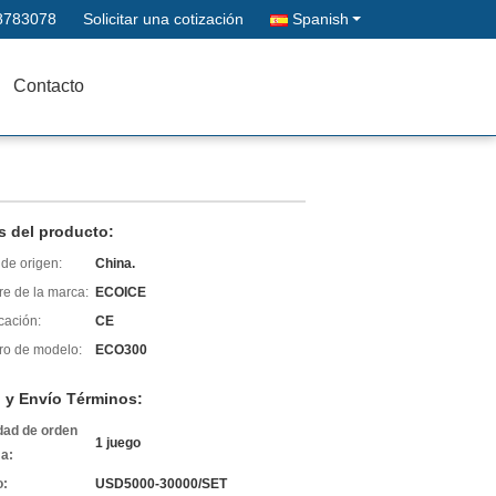
8783078
Solicitar una cotización
Spanish
Contacto
s del producto:
de origen:
China.
e de la marca:
ECOICE
icación:
CE
o de modelo:
ECO300
 y Envío Términos:
dad de orden
1 juego
a:
o:
USD5000-30000/SET