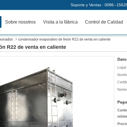
Soporte y Ventas :
0086--1562
Sobre nosotros
Visita a la fábrica
Control de Calidad
porador
condensador evaporativo de freón R22 de venta en caliente
ón R22 de venta en caliente
Dato
Lugar 
Nombr
Certif
Númer
Pago
Canti
mínim
Preci