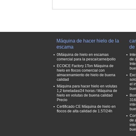
Máquina de hacer hielo de la
ca
escama
de 
0Máquina de hielo en escamas
Int
comercial para la pesca/carne/pollo
de 
Int
ECOICE Factory 1Ton Máquina de
bue
hielo en flocos comercial con
almacenamiento de hielo de buena
Exc
calidad
sol
el 
Máquina para hacer hielo en volutas
bue
1,2 toneladas/24 horas / Máquina de
hielo en volutas de buena calidad
Bom
Precio
316
int
Certificado CE Máquina de hielo en
bue
flocos de alta calidad de 1.5T/24h
Con
de 
int
bue