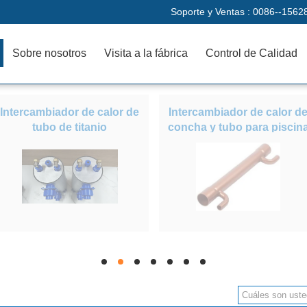
Soporte y Ventas :
0086--1562
Sobre nosotros
Visita a la fábrica
Control de Calidad
Intercambiador de calor de
Intercambiador de calor d
tubo de titanio
concha y tubo para piscin
hd
hd
hd
hd
hd
hd
hd