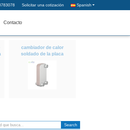
8783078
Solicitar una cotización
Spanish
Contacto
e
cambiador de calor
a
soldado de la placa