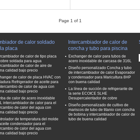
Page 1 of 1
mbiador de calor soldado
Intercambiador de calor de
la placa
concha y tubo para piscina
ercambiador de calor de tipo placa
Exchanger de calor para tubos de
cobre soldada para agua
acero inoxidable de carcasa de 316L
ercambiador de calor de aire de
Diseño personalizado Concha y tubo
na calidad bajo precio
de intercambiador de calor Evaporador
hanger de calor de placa HVAC con
y condensador para Maricultura 8HP
dadura Refrigerador de aceite para
con buena calidad
intercambio de calor de agua con
La línea de succión de refrigerante de
na calidad bajo precio
la serie ECOICE SLHE
ba de calor de acero inoxidable
Desupercalentador de cobre
L intercambiador de calor para el
Diseño personalizado de cultivo de
ercambio de calor del agua con
mariscos de tubo de titanio con concha
na calidad bajo precio
de bobina y intercambiador de calor de
trolador de temperatura del molde
tubo de buena calidad
aceite condensador para el
ercambio de calor del agua con
na calidad bajo precio