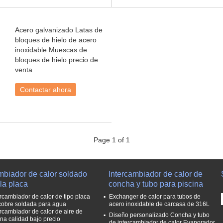
Acero galvanizado Latas de
bloques de hielo de acero
inoxidable Muescas de
bloques de hielo precio de
venta
Contactar ahora
Page 1 of 1
mbiador de calor soldado
Intercambiador de calor de
la placa
concha y tubo para piscina
ercambiador de calor de tipo placa
Exchanger de calor para tubos de
cobre soldada para agua
acero inoxidable de carcasa de 316L
ercambiador de calor de aire de
Diseño personalizado Concha y tubo
na calidad bajo precio
de intercambiador de calor Evaporador