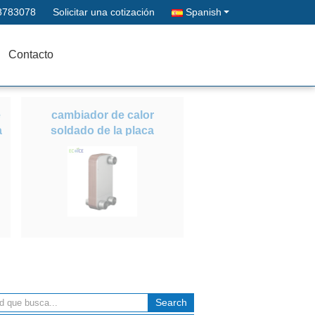
8783078
Solicitar una cotización
Spanish
Contacto
e
cambiador de calor
a
soldado de la placa