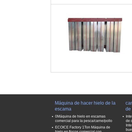
Máquina de hacer hielo de la
ca
escama
de 
0Máquina de hielo en escamas
Int
comercial para la pesca/carne/pollo
de 
Int
ECOICE Factory 1Ton Máquina de
bue
hielo en flocos comercial con