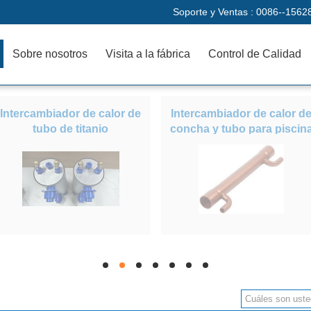
Soporte y Ventas :
0086--1562
Sobre nosotros
Visita a la fábrica
Control de Calidad
Intercambiador de calor de
Intercambiador de calor d
tubo de titanio
concha y tubo para piscin
hd
hd
hd
hd
hd
hd
hd