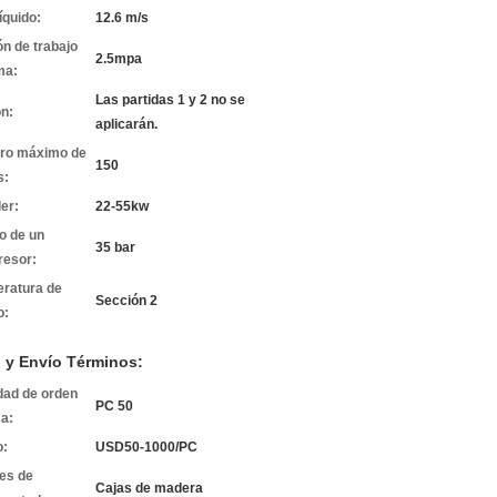
líquido:
12.6 m/s
ón de trabajo
2.5mpa
ma:
Las partidas 1 y 2 no se
ón:
aplicarán.
ro máximo de
150
s:
er:
22-55kw
o de un
35 bar
esor:
ratura de
Sección 2
o:
 y Envío Términos:
dad de orden
PC 50
a:
o:
USD50-1000/PC
les de
Cajas de madera