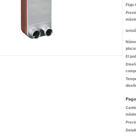
Flujo 
Presi
máxi
tensi
Núme
placa
El pod
Diseñ
compr
Tempe
diseñ
Pago
Canti
mínim
Preci
Detal