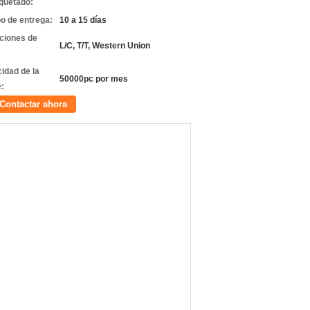
quetado:
o de entrega:
10 a 15 días
ciones de
L/C, T/T, Western Union
idad de la
50000pc por mes
e:
Contactar ahora