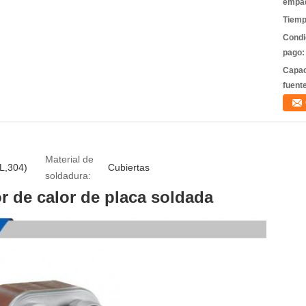
empa
Tiemp
Condi
pago:
Capac
fuent
Material de
6L,304)
Cubiertas
soldadura:
 de calor de placa soldada