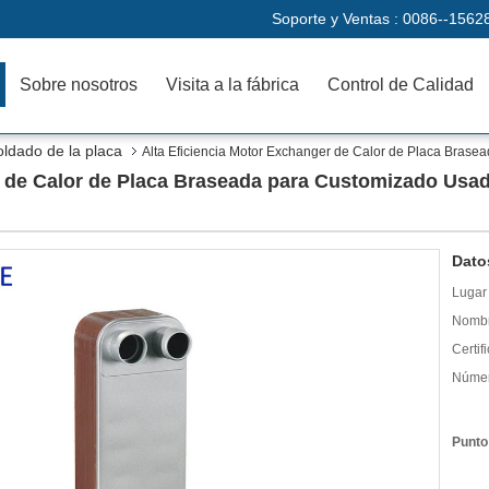
Soporte y Ventas :
0086--1562
Sobre nosotros
Visita a la fábrica
Control de Calidad
oldado de la placa
Alta Eficiencia Motor Exchanger de Calor de Placa Bras
r de Calor de Placa Braseada para Customizado Usa
Dato
Lugar 
Nombr
Certif
Númer
Punto