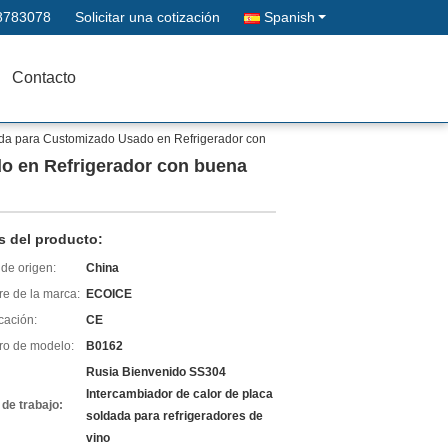
8783078
Solicitar una cotización
Spanish
Contacto
eada para Customizado Usado en Refrigerador con
do en Refrigerador con buena
s del producto:
de origen:
China
e de la marca:
ECOICE
icación:
CE
o de modelo:
B0162
Rusia Bienvenido SS304
Intercambiador de calor de placa
 de trabajo:
soldada para refrigeradores de
vino