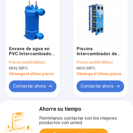
Envase de agua en
Piscina
PVC Intercambiador
Intercambiador de
de calor de carcasa
calor de placa
Precio:
usd50-500/pc
Precio:
usd50-500 pc
Titanio
MOQ:
50PC
MOQ:
50PC
Intercambiador de
calor de bobina
Obtenga el último precio
Obtenga el último precio
Contactar ahora
Contactar ahora
Ahorre su tiempo
Permítanos contactar con los mejores
productos con usted.