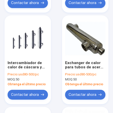
Contactar ahora
Contactar ahora
Intercambiador de
Exchanger de calor
calor de cáscara y
para tubos de acero
tubo para
inoxidable de
Precio:
usd80-500/pc
Precio:
usd80-500/pc
piscinas/intercambiador
carcasa de 316L
MOQ:
50
MOQ:
50
de calor de cáscara y
tubo industrial
Obtenga el último precio
Obtenga el último precio
Contactar ahora
Contactar ahora