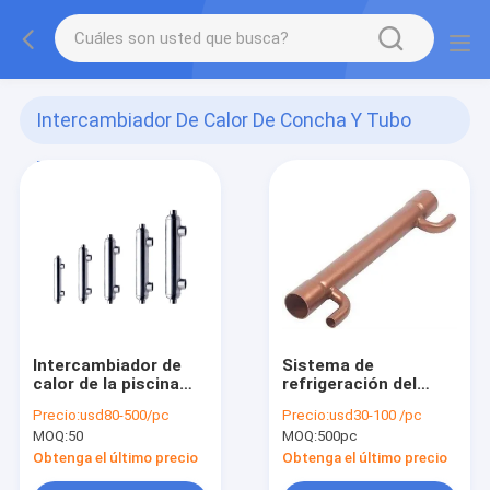
Intercambiador De Calor De Concha Y Tubo
Para Piscina
(50)
Intercambiador de
Sistema de
calor de la piscina
refrigeración del
con concha y tubo
intercambiador de
Precio:
usd80-500/pc
Precio:
usd30-100 /pc
calor de calefacción
MOQ:
50
MOQ:
500pc
economizador
Obtenga el último precio
Obtenga el último precio