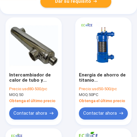
Dar su requisito
Intercambiador de
Energía de ahorro de
calor de tubo y
titanio
caparazón de
intercambiador de
Precio:
usd80-500/pc
Precio:
usd50-500/pc
material de acero
calor bobinas para
MOQ:
50
MOQ:
50PC
inoxidable para
piscina con buena
piscinas
calidad de diseño
Obtenga el último precio
Obtenga el último precio
Intercambiador de
personalizado
calor de tubo para
Contactar ahora
Contactar ahora
piscinas