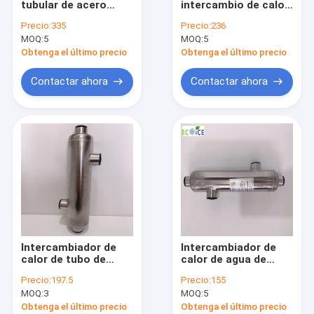
tubular de acero
intercambio de calor
Intercambiador de calor de tubo de titanio
inoxidable 316 con
de agua de alta
Precio:
335
Precio:
236
concha y tubo para
calidad
MOQ:
Intercambiador de calor de concha y tubo para piscina
5
MOQ:
5
piscina para
calefacción rápida
Obtenga el último precio
Obtenga el último precio
cambiador de calor soldado de la placa
Contactar ahora
Contactar ahora
Intercambiador de calor de tubo coaxial
Máquina de hielo de la mezcla
Máquina de hielo de placa
máquina de la trituradora de hielo
Máquinas para el procesamiento de mariscos
Intercambiador de
Intercambiador de
Crio congelador y congelador UTL y refrigerador de farmacia
calor de tubo de
calor de agua de
agua para piscina de
acero inoxidable de
Precio:
197.5
Precio:
155
suministro de
alta calidad para
Refrigerador de agua
MOQ:
3
MOQ:
5
fábrica,
piscina con bomba
intercambiador de
de calor
Obtenga el último precio
Obtenga el último precio