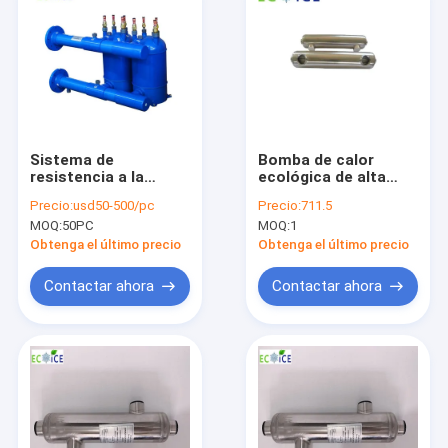
Sistema de
Bomba de calor
resistencia a la
ecológica de alta
corrosión del
calidad
Precio:
usd50-500/pc
Precio:
711.5
intercambiador de
intercambiador de
MOQ:
50PC
MOQ:
1
calor de natación de
calor compatible de
concha y tubo
acero inoxidable para
Obtenga el último precio
Obtenga el último precio
Bomba de calor de
la piscina del patio
piscina de titanio
trasero
Contactar ahora
Contactar ahora
Inicio
Productos
Sobre nosotros