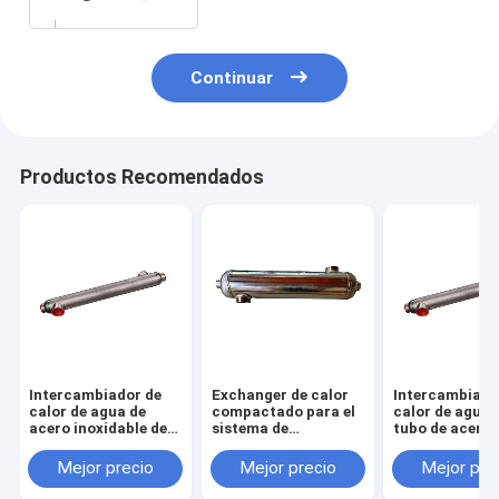
Continuar
Productos Recomendados
Intercambiador de
Exchanger de calor
Intercambiado
calor de agua de
compactado para el
calor de agua 
acero inoxidable de
sistema de
tubo de acero
transferencia de
ventilación de
inoxidable par
calor de alta
recuperación de
piscinas
Mejor precio
Mejor precio
Mejor pre
velocidad para
calor
equipos de