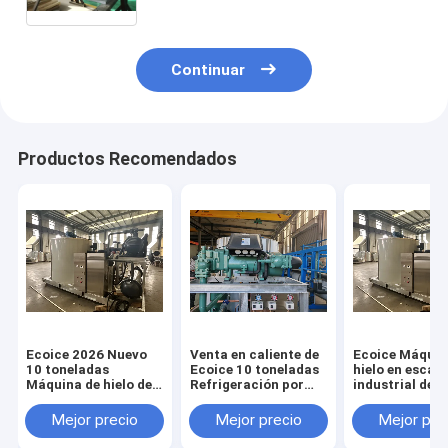
la industria pesquera Conservación
de mariscos
Continuar
Productos Recomendados
Ecoice 2026 Nuevo
Venta en caliente de
Ecoice Máquin
10 toneladas
Ecoice 10 toneladas
hielo en esca
Máquina de hielo de
Refrigeración por
industrial de 1
flocos de alta
aire/agua Máquina
toneladas, alt
eficiencia
de hielo en flocos
fiabilidad, lar
Mejor precio
Mejor precio
Mejor pre
Fabricante Máquina
Pesca industrial
útil, planta de 
de hielo de flocos de
automática Máquina
para la industr