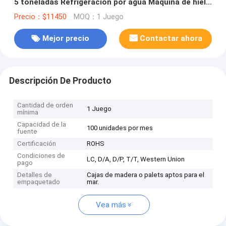
5 toneladas Refrigeración por agua Máquina de hielo
en flocos Planta de hielo para la industria pesquera
Precio：$11450
MOQ：1 Juego
Conservación de mariscos
Mejor precio
Contactar ahora
Descripción De Producto
Cantidad de orden
1 Juego
mínima
Capacidad de la
100 unidades por mes
fuente
Certificación
ROHS
Condiciones de
LC, D/A, D/P, T/T, Western Union
pago
Detalles de
Cajas de madera o palets aptos para el
empaquetado
mar.
Vea más