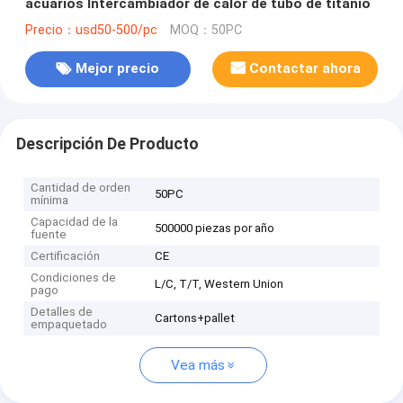
acuarios Intercambiador de calor de tubo de titanio
Precio：usd50-500/pc
MOQ：50PC
Mejor precio
Contactar ahora
Descripción De Producto
Cantidad de orden
50PC
mínima
Capacidad de la
500000 piezas por año
fuente
Certificación
CE
Condiciones de
L/C, T/T, Western Union
pago
Detalles de
Cartons+pallet
empaquetado
Vea más