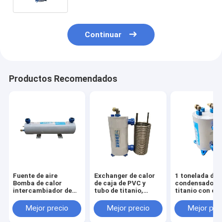
Continuar
Productos Recomendados
Fuente de aire
Exchanger de calor
1 tonelada de
Bomba de calor
de caja de PVC y
condensador d
intercambiador de
tubo de titanio,
titanio con cá
calor 15KW para
condensador,
de PVC y tubo 
piscina Bomba de
máquina de
acuicultura de
Mejor precio
Mejor precio
Mejor pre
calor de intercambio
evaporación de
mariscos y ma
de aire
mariscos para