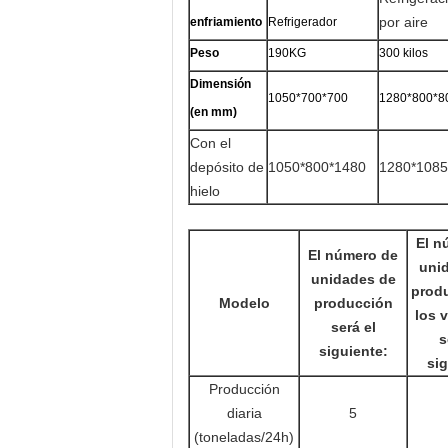
por aire
enfriamiento
Refrigerador
Peso
190KG
300 kilos
Dimensión
1050*700*700
1280*800*8
(en mm)
Con el
depósito de
1050*800*1480
1280*1085
hielo
El n
El número de
uni
unidades de
prod
Modelo
producción
los 
será el
s
siguiente:
sig
Producción
diaria
5
(toneladas/24h)