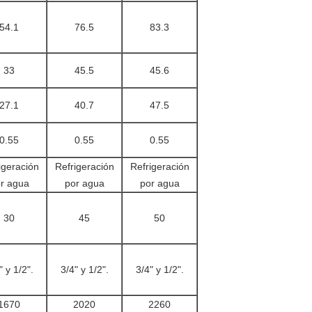
54.1
76.5
83.3
33
45.5
45.6
27.1
40.7
47.5
0.55
0.55
0.55
igeración
Refrigeración
Refrigeración
r agua
por agua
por agua
30
45
50
" y 1/2".
3/4" y 1/2".
3/4" y 1/2".
1670
2020
2260