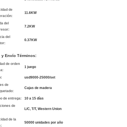
idad de
11.6KW
eración:
da del
7.2KW
esor:
cia del
0.37KW
tor:
 y Envío Términos:
dad de orden
1 juego
a:
o:
usd9000-25000/set
les de
Cajas de madera
quetado:
o de entrega:
10 a 15 días
ciones de
L/C, T/T, Western Union
idad de la
50000 unidades por año
e: