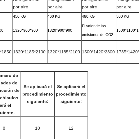
por aire
por aire
por aire
por aire
450 KG
460 KG
480 KG
500 KG
El valor de las
00
1320*900*900
1320*900*900
1500*1100*
emisiones de CO2
*1850
1320*1185*2100
1320*1185*2100
1500*1420*2300
1735*1420
úmero de
dades de
Se aplicará el
Se aplicará el
ucción de
procedimiento
procedimiento
vehículos
siguiente:
siguiente:
erá el
uiente:
8
10
12