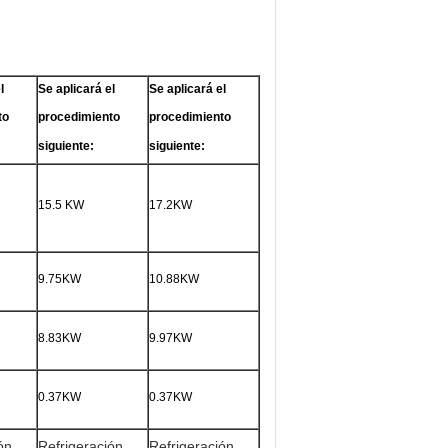
l
Se aplicará el
Se aplicará el
to
procedimiento
procedimiento
siguiente:
siguiente:
15.5 KW
17.2KW
9.75KW
10.88KW
8.83KW
9.97KW
0.37KW
0.37KW
ón
Refrigeración
Refrigeración