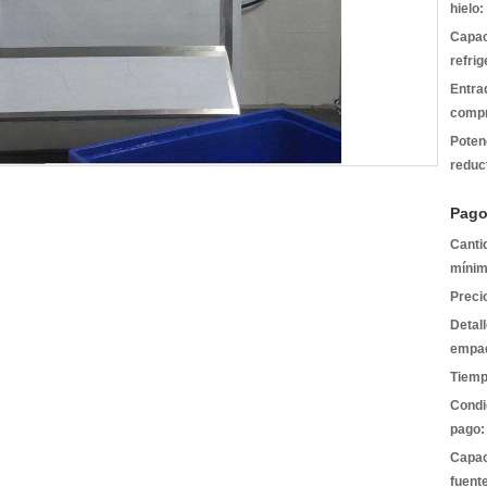
hielo:
Capac
refrig
Entra
compr
Poten
reduc
Pago
Canti
mínim
Preci
Detal
empa
Tiemp
Condi
pago:
Capac
fuent