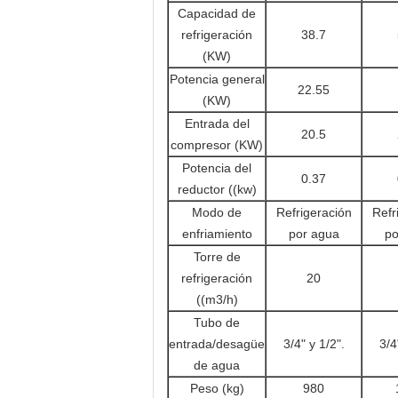
Capacidad de
refrigeración
38.7
(KW)
Potencia general
22.55
(KW)
Entrada del
20.5
compresor (KW)
Potencia del
0.37
reductor ((kw)
Modo de
Refrigeración
Refr
enfriamiento
por agua
po
Torre de
refrigeración
20
((m3/h)
Tubo de
entrada/desagüe
3/4" y 1/2".
3/4
de agua
Peso (kg)
980