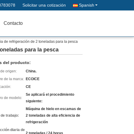
8783078
Solicitar una cotización
Spanish
Contacto
cia de refrigeración de 2 toneladas para la pesca
 toneladas para la pesca
s del producto:
de origen:
China.
e de la marca:
ECOICE
icación:
CE
Se aplicará el procedimiento
o de modelo:
siguiente:
Máquina de hielo en escamas de
 de trabajo:
2 toneladas de alta eficiencia de
refrigeración
cción diaria de
2 toneladas / 24 horas