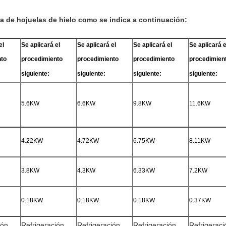
a de hojuelas de hielo como se indica a continuación:
el
Se aplicará el
Se aplicará el
Se aplicará el
Se aplicará e
nto
procedimiento
procedimiento
procedimiento
procedimien
siguiente:
siguiente:
siguiente:
siguiente:
5.6KW
6.6KW
9.8KW
11.6KW
4.22KW
4.72KW
6.75KW
8.11KW
3.8KW
4.3KW
6.33KW
7.2KW
0.18KW
0.18KW
0.18KW
0.37KW
ión
Refrigeración
Refrigeración
Refrigeración
Refrigeraci