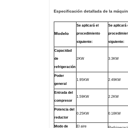
Especificación detallada de la máquin
Se aplicará el
Se aplicará 
Modelo
procedimiento
procedimie
siguiente:
siguiente:
Capacidad
2KW
3.3KW
de
refrigeración
Poder
1.95KW
2.49KW
general
Entrada del
1.59KW
2.2KW
compresor
Potencia del
0.25KW
0.18KW
reductor
Modo de
El aire
Refrigerac