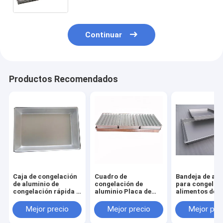
para la congelación de alimentos
Continuar
Productos Recomendados
Caja de congelación
Cuadro de
Bandeja de alu
de aluminio de
congelación de
para congelac
congelación rápida 1
aluminio Placa de
alimentos de
kg de camarón
contacto Envasador
marisco, cala
congelado de bloque,
de congelación
congelados, de
Mejor precio
Mejor precio
Mejor pre
caja de aluminio
Conjunto para
calidad y
pequeña, frigorífico
calamar de camarón
personalizada