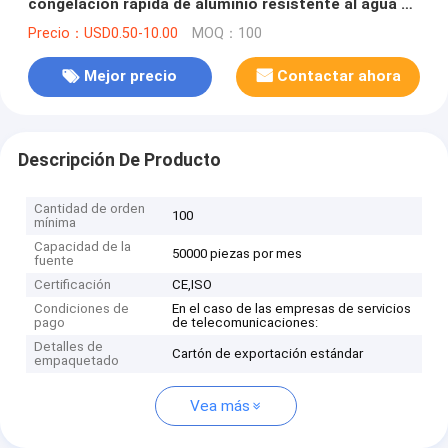
congelación rápida de aluminio resistente al agua 2
kg volumen de bloque con bajo precio para la
Precio：USD0.50-10.00
MOQ：100
congelación de alimentos
Mejor precio
Contactar ahora
Descripción De Producto
Cantidad de orden
100
mínima
Capacidad de la
50000 piezas por mes
fuente
Certificación
CE,ISO
Condiciones de
En el caso de las empresas de servicios
pago
de telecomunicaciones:
Detalles de
Cartón de exportación estándar
empaquetado
Vea más